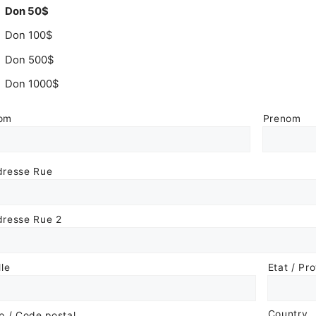
Don 50$
Don 100$
Don 500$
Don 1000$
om
Prenom
dresse Rue
dresse Rue 2
lle
Etat / Pr
Country
p / Code postal